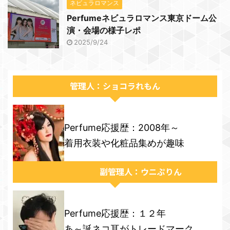
ネビュラロマンス
Perfumeネビュラロマンス東京ドーム公
演・会場の様子レポ
2025/9/24
管理人：ショコラれもん
Perfume応援歴：2008年～
着用衣装や化粧品集めが趣味
副管理人：ウニぷりん
Perfume応援歴：１２年
あ～誕ネコ耳がトレードマーク