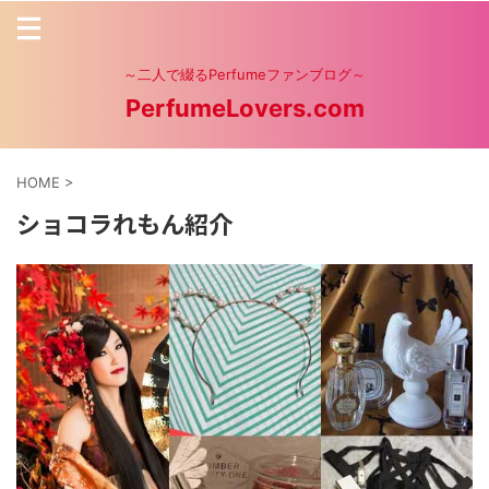
～二人で綴るPerfumeファンブログ～
PerfumeLovers.com
HOME
>
ショコラれもん紹介