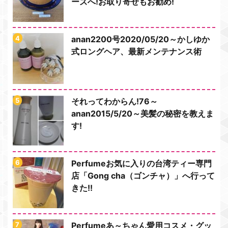
ーズへ!お取り寄せもお勧め!
anan2200号2020/05/20～かしゆか
式ロングヘア、最新メンテナンス術
それってわからん!76～
anan2015/5/20～美髪の秘密を教えま
す!
Perfumeお気に入りの台湾ティー専門
店「Gong cha（ゴンチャ）」へ行って
きた!!
Perfumeあ～ちゃん愛用コスメ・グッ