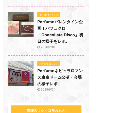
Perfumeイベント
Perfumeバレンタイン企
画！パフュクロ
「ChocoLate Disco」初
日の様子をレポ。
2026/2/10
ネビュラロマンス
Perfumeネビュラロマン
ス東京ドーム公演・会場
の様子レポ
2025/9/24
管理人：ショコラれもん