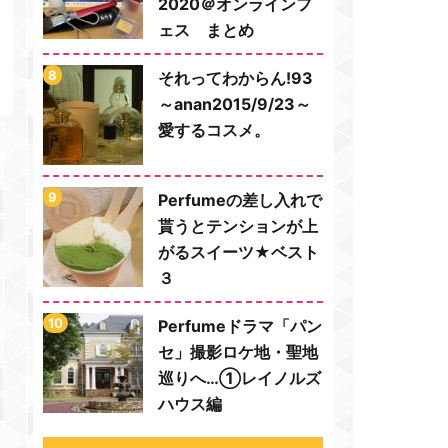
2020＠オンラインフ
ェス まとめ
それってわからん!93
～anan2015/9/23～
愛するコスメ。
Perfumeの差し入れで
貰うとテンションが上
がるスイーツ★ベスト
３
Perfumeドラマ「パン
セ」撮影ロケ地・聖地
巡りへ…①レイノルズ
ハウス編