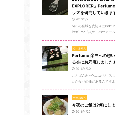
EXPLORER」Per
ッズを研究していきま
2016/5/2
5/3 の宮城を皮切りにPerfum
Perfume 3人のこのツア
ウニぷりん
Perfume 楽曲へ
る会にお邪魔しました
2016/4/30
こんばんわ~ウニぷりんでございま
かかなりの曲があるんですよね♪ 『 Sw
ウニぷりん
今夜のご飯は?何にしよ
2016/4/29