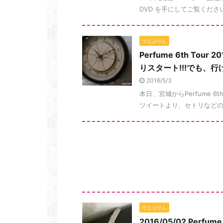
DVD を手にしてご覧くださ
ウニぷりん
Perfume 6th Tour
りスタート!!!でも、
2016/5/3
本日、宮城からPerfume 6th
ツイートより、セトリなどのネ
ウニぷりん
2016/05/02 Perfume