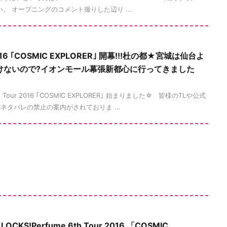
い。 オープニングのコメント撮りした辺り ...
 2016 ｢COSMIC EXPLORER｣ 開幕!!!杜の都★宮城は仙台よ
行けないので?イオンモール幕張新都心に行ってきました
 Tour 2016 ｢COSMIC EXPLORER｣ 始まりました☆ 皆様のTLや公式
タバレの禁止の案内がされておりま ...
 LOCKS!Perfume 6th Tour 2016 「COSMIC