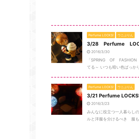
Perfume LOCKS!
ウニぷりん
3/28 Perfume LO
2016/3/30
「SPRING OF FASH
てる～ いつも暗い色ばっかり
Perfume LOCKS!
ウニぷりん
3/21 Perfume 
2016/3/23
みんなに役立つ一人暮らしの知識
ルと洋服を分けるべき 服も服