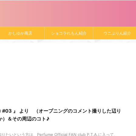
かしゆか商店
ショコラれもん紹介
ウニぷりん紹介
のち散歩 #03 』 より （オープニングのコメント撮りした辺り
か）＆その周辺のコト♪
いという方は、Perfume Official FAN club P.T.A.に入って、