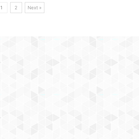
1
2
Next »