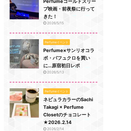
Perfumeコールドスリー
プ映画・前夜祭に行って
きた！
2026/5/15
Perfumeイベント
Perfume×サンリオコラ
ボ・パフュクロを買い
に…原宿初日レポ
2026/5/13
Perfumeイベント
ネビュラカラーのSachi
Takagi × Perfume
Closetのチョコレート
★2026.2.14
2026/2/14