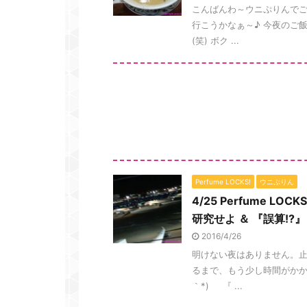
こんばんわ～ウニぷりんでござ
行こうかなぁ～♪ 今夜のご
(笑) ボク ...
Perfume LOCKS!
ウニぷりん
4/25 Perfume L
研究せよ ＆ 『誤算!?』
2016/4/26
明けない夜はありません。止
るまで、もう少し時間がかか
｀*) 『 ...