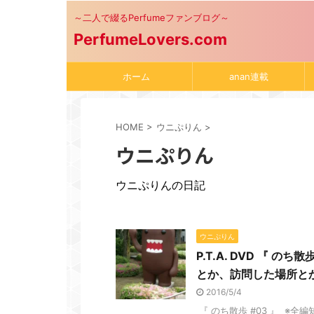
～二人で綴るPerfumeファンブログ～
PerfumeLovers.com
ホーム
anan連載
HOME
>
ウニぷりん
>
ウニぷりん
ウニぷりんの日記
ウニぷりん
P.T.A. DVD 『 
とか、訪問した場所と
2016/5/4
『 のち散歩 #03 』 ※全編知りた