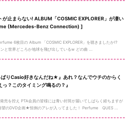
止まらない! ALBUM「COSMIC EXPLORER」が凄い
me (Mercedes-Benz Connection) ]
rfume 6枚目の Album 「COSMIC EXPLORER」を聴きましたか!?
と世界どころか地球を飛び出しているw どの曲 ...
やっぱりCasio好きなんだね★』あれ？なんでウチのからく
えっ？このタイミング鳴るの？』
ER」の発売を控え PTA会員の皆様には青い封筒が届いてしばらく経ちますが
のDVD企画★恒例のアレが入ってました！ Perfume QUES ...