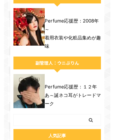
Perfume応援歴：2008年
～
着用衣装や化粧品集めが趣
味
副管理人：ウニぷりん
Perfume応援歴：１２年
あ～誕ネコ耳がトレードマ
ーク
人気記事