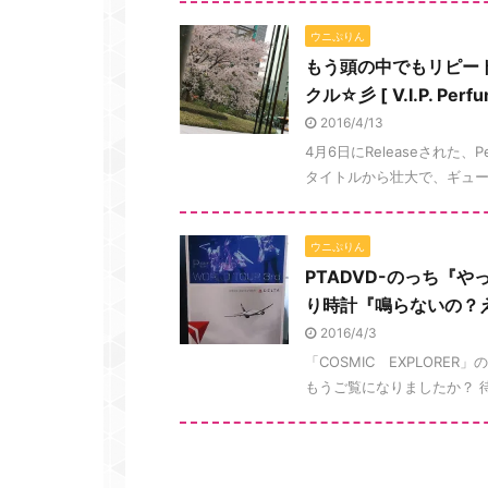
ウニぷりん
もう頭の中でもリピートが
クル☆彡 [ V.I.P. Perfu
2016/4/13
4月6日にReleaseされた、Pe
タイトルから壮大で、ギューン
ウニぷりん
PTADVD-のっち『
り時計『鳴らないの？
2016/4/3
「COSMIC EXPLOR
もうご覧になりましたか？ 待望