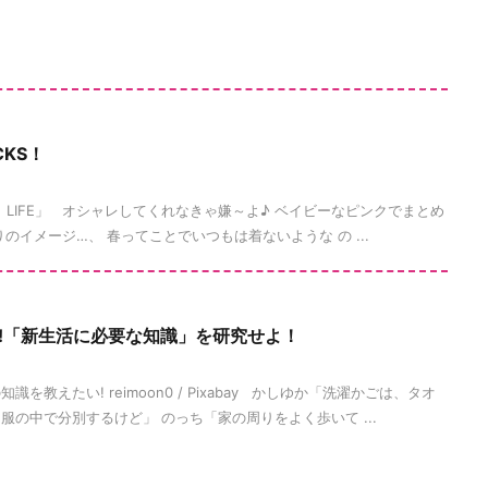
CKS！
ION LIFE」 オシャレしてくれなきゃ嫌～よ♪ ベイビーなピンクでまとめ
のイメージ…、 春ってことでいつもは着ないような の ...
LOCKS!「新生活に必要な知識」を研究せよ！
を教えたい! reimoon0 / Pixabay かしゆか「洗濯かごは、タオ
の中で分別するけど」 のっち「家の周りをよく歩いて ...