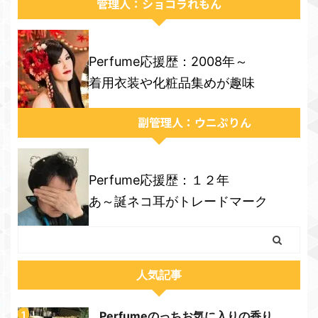
管理人：ショコラれもん
Perfume応援歴：2008年～
着用衣装や化粧品集めが趣味
副管理人：ウニぷりん
Perfume応援歴：１２年
あ～誕ネコ耳がトレードマーク
人気記事
Perfumeのっちお気に入りの香り