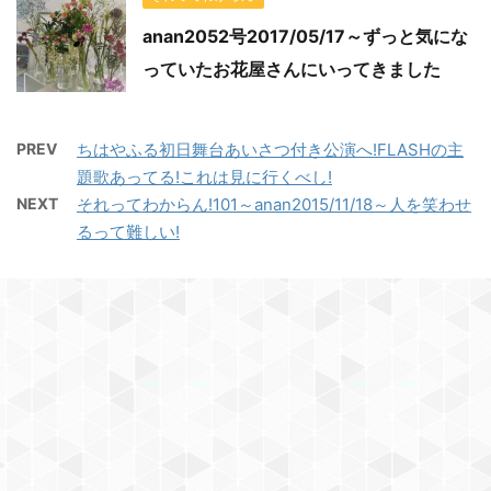
anan2052号2017/05/17～ずっと気にな
っていたお花屋さんにいってきました
PREV
ちはやふる初日舞台あいさつ付き公演へ!FLASHの主
題歌あってる!これは見に行くべし!
NEXT
それってわからん!101～anan2015/11/18～人を笑わせ
るって難しい!