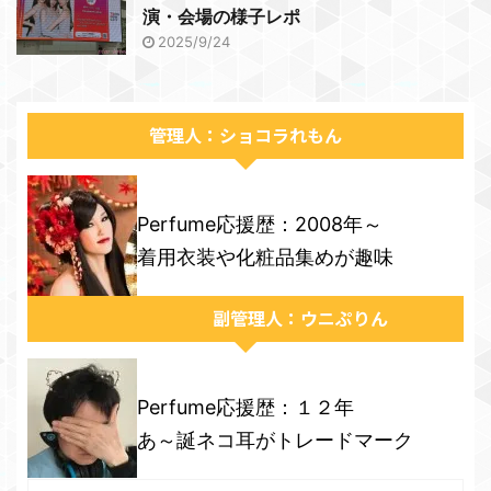
演・会場の様子レポ
2025/9/24
管理人：ショコラれもん
Perfume応援歴：2008年～
着用衣装や化粧品集めが趣味
副管理人：ウニぷりん
Perfume応援歴：１２年
あ～誕ネコ耳がトレードマーク