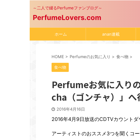
～二人で綴るPerfumeファンブログ～
PerfumeLovers.com
ホーム
anan連載
HOME
>
Perfumeのお気に入り
>
食べ物
>
食べ物
Perfumeお気に入り
cha（ゴンチャ）」へ
2016年4月16日
2016年4月9日放送のCDTVカウントダ
アーティストのおススメ3つを聞くコー