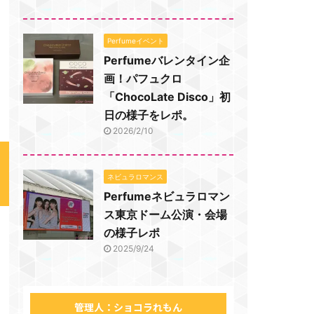
Perfumeイベント
Perfumeバレンタイン企
画！パフュクロ
「ChocoLate Disco」初
日の様子をレポ。
2026/2/10
ネビュラロマンス
Perfumeネビュラロマン
ス東京ドーム公演・会場
の様子レポ
2025/9/24
管理人：ショコラれもん