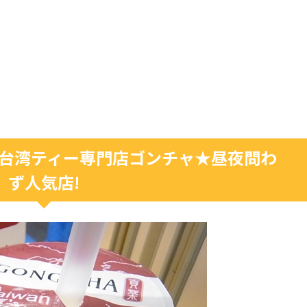
の台湾ティー専門店ゴンチャ★昼夜問わ
ず人気店!