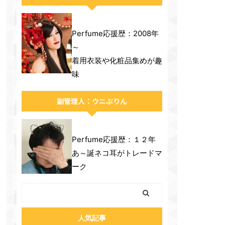
Perfume応援歴：2008年
～
着用衣装や化粧品集めが趣
味
副管理人：ウニぷりん
Perfume応援歴：１２年
あ～誕ネコ耳がトレードマ
ーク
人気記事