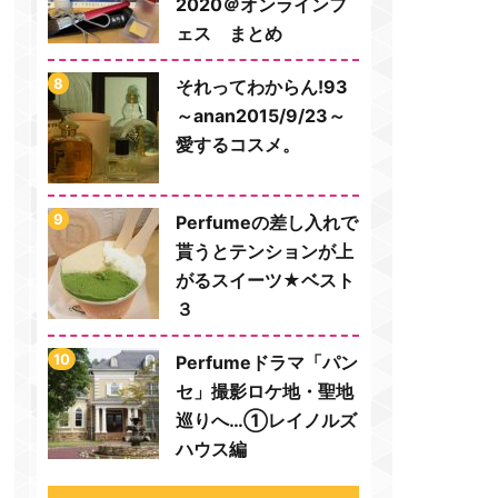
2020＠オンラインフ
ェス まとめ
それってわからん!93
～anan2015/9/23～
愛するコスメ。
Perfumeの差し入れで
貰うとテンションが上
がるスイーツ★ベスト
３
Perfumeドラマ「パン
セ」撮影ロケ地・聖地
巡りへ…①レイノルズ
ハウス編